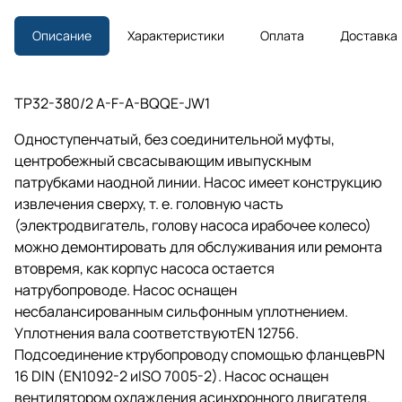
Описание
Характеристики
Оплата
Доставка
TP32-380/2 A-F-A-BQQE-JW1
Одноступенчатый, без соединительной муфты,
центробежный свсасывающим ивыпускным
патрубками наодной линии. Насос имеет конструкцию
извлечения сверху,
т. е.
головную часть
(электродвигатель, голову насоса ирабочее колесо)
можно демонтировать для обслуживания или ремонта
втовремя, как корпус насоса остается
натрубопроводе. Насос оснащен
несбалансированным сильфонным уплотнением.
Уплотнения вала соответствуютEN 12756.
Подсоединение ктрубопроводу спомощью фланцевPN
16 DIN (EN1092-2 иISO 7005-2). Насос оснащен
вентилятором охлаждения асинхронного двигателя.