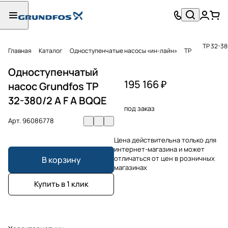
TP 32-38
Главная
Каталог
Одноступенчатые насосы «ин-лайн»
TP
Одноступенчатый
195 166 ₽
насос Grundfos TP
32-380/2 A F A BQQE
под заказ
Арт.
96086778
Цена действительна только для
интернет-магазина и может
отличаться от цен в розничных
В корзину
магазинах
Купить в 1 клик