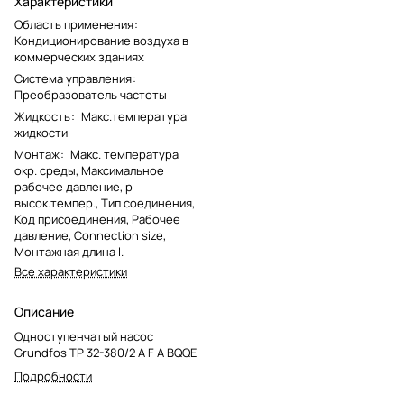
Характеристики
Область применения
:
Кондиционирование воздуха в
коммерческих зданиях
Система управления
:
Преобразователь частоты
Жидкость
:
Макс.температура
жидкости
Монтаж
:
Макс. температура
окр. среды, Максимальное
рабочее давление, p
высок.темпер., Тип соединения,
Код присоединения, Рабочее
давление, Connection size,
Монтажная длина l.
Все характеристики
Описание
Одноступенчатый насос
Grundfos TP 32-380/2 A F A BQQE
Подробности