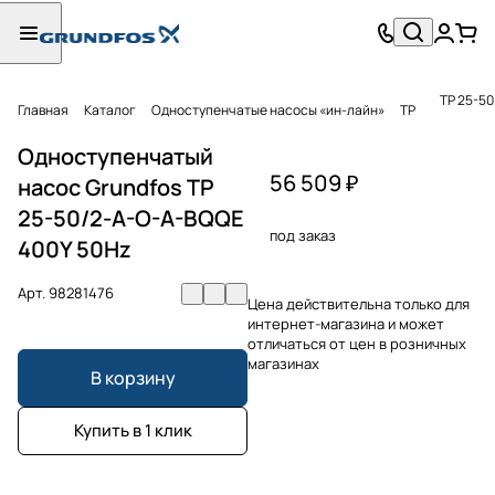
TP 25-5
Главная
Каталог
Одноступенчатые насосы «ин-лайн»
TP
Одноступенчатый
56 509 ₽
насос Grundfos TP
25-50/2-A-O-A-BQQE
под заказ
400Y 50Hz
Арт.
98281476
Цена действительна только для
интернет-магазина и может
отличаться от цен в розничных
магазинах
В корзину
Купить в 1 клик