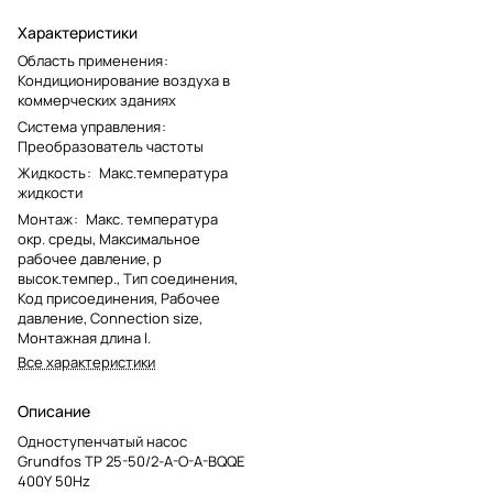
Характеристики
Область применения
:
Кондиционирование воздуха в
коммерческих зданиях
Система управления
:
Преобразователь частоты
Жидкость
:
Макс.температура
жидкости
Монтаж
:
Макс. температура
окр. среды, Максимальное
рабочее давление, p
высок.темпер., Тип соединения,
Код присоединения, Рабочее
давление, Connection size,
Монтажная длина l.
Все характеристики
Описание
Одноступенчатый насос
Grundfos TP 25-50/2-A-O-A-BQQE
400Y 50Hz