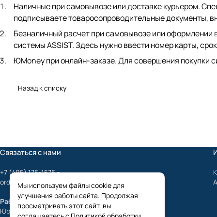
Наличные при самовывозе или доставке курьером. Спец
подписываете товаросопроводительные документы, вно
Безналичный расчет при самовывозе или оформлении в 
системы ASSIST. Здесь нужно ввести номер карты, срок
ЮMoney при онлайн-заказе. Для совершения покупки с
Назад к списку
Связаться с нами
+7 (495) 175-1575
К
order@mygrundfos.ru
Мы используем файлы cookie для
улучшения работы сайта. Продолжая
Работаем только с юридическими лицами
просматривать этот сайт, вы
Юридический адрес:
соглашаетесь с
Политикой обработки