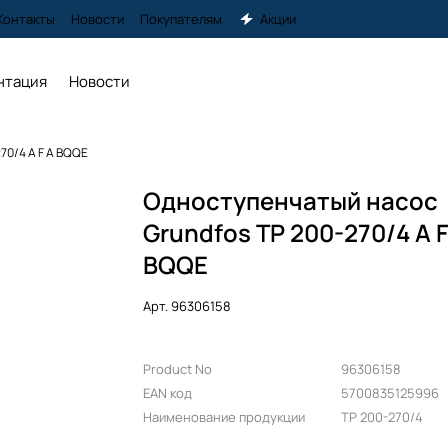
Контакты
Новости
Покупателям
Акции
нтация
Новости
70/4 A F A BQQE
Одноступенчатый насос
Grundfos TP 200-270/4 A F
BQQE
Арт.
96306158
Product No
96306158
EAN код
5700835125996
Наименование продукции
TP 200-270/4