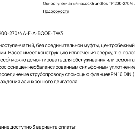
Одноступенчатый насос Grundfos TP 200-270/4 
Подробности
200-270/4 A-F-A-BQQE-TW3
ноступенчатый, без соединительной муфты, центробежны
ии. Насос имеет конструкцию извлечения сверху,
т. е.
голов
есо) можно демонтировать для обслуживания или ремонта 
сос оснащен несбалансированным сильфонным уплотнением
дсоединение ктрубопроводу спомощью фланцевPN 16 DIN (E
лаждения асинхронного двигателя.
ине доступно 3 варианта оплаты: