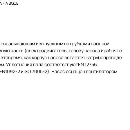
A F A BQQE
й свсасывающим ивыпускным патрубками наодной
ную часть (электродвигатель, голову насоса ирабочее
втовремя, как корпус насоса остается натрубопроводе.
. Уплотнения вала соответствуютEN 12756.
N1092-2 иISO 7005-2). Насос оснащен вентилятором