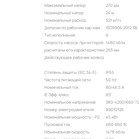
Максимальный напор
270 дм
Номинальный напор
24 м
Номинальный расход
521 м³/ч
Допуски по рабочим хар-кам
ISO9906:2012 3B
Тип исполнения
A
Скорость насоса, при которой
1480 об/м
расчитаны его характеристики
293 мм
Действующее рабочее колесо
Степень защиты (IEC 34-5)
IP55
Частота питающей сети
50 Hz
Номинальный ток
80/46.5 A
IE Эфф. класс
IE3
Номинальное напряжение
380-420D/660-72
Номер электродвигателя
99032125
Номинальная мощность - P2
45 кВт
Пусковой ток
660-660 %
Номинальная скорость
1478 об/м