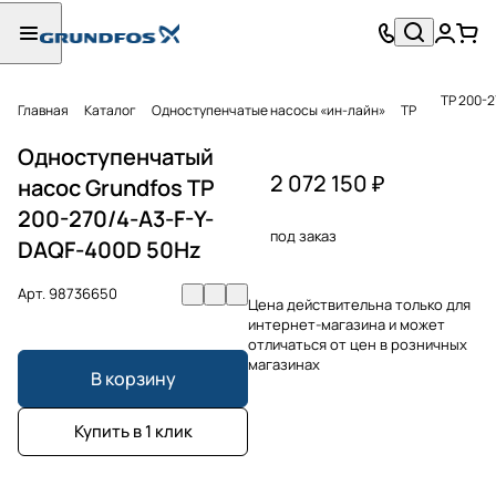
TP 200-
Главная
Каталог
Одноступенчатые насосы «ин-лайн»
TP
Одноступенчатый
2 072 150 ₽
насос Grundfos TP
200-270/4-A3-F-Y-
под заказ
DAQF-400D 50Hz
Арт.
98736650
Цена действительна только для
интернет-магазина и может
отличаться от цен в розничных
магазинах
В корзину
Купить в 1 клик