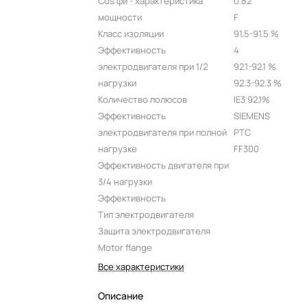
Cos фи - характеристика
0.82
мощности
F
Класс изоляции
91.5-91.5 %
Эффективность
4
электродвигателя при 1/2
92.1-92.1 %
нагрузки
92.3-92.3 %
Количество полюсов
IE3 92,1%
Эффективность
SIEMENS
электродвигателя при полной
PTC
нагрузке
FF300
Эффективность двигателя при
3/4 нагрузки
Эффективность
Тип электродвигателя
Защита электродвигателя
Motor flange
Все характеристики
Описание