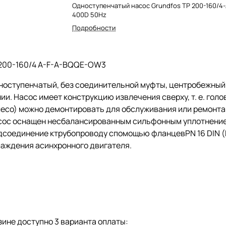
Одноступенчатый насос Grundfos TP 200-160/4
400D 50Hz
Подробности
200-160/4 A-F-A-BQQE-OW3
ноступенчатый, без соединительной муфты, центробежны
ии. Насос имеет конструкцию извлечения сверху,
т. е.
голов
есо) можно демонтировать для обслуживания или ремонта 
сос оснащен несбалансированным сильфонным уплотнением
дсоединение ктрубопроводу спомощью фланцевPN 16 DIN (E
лаждения асинхронного двигателя.
ине доступно 3 варианта оплаты: