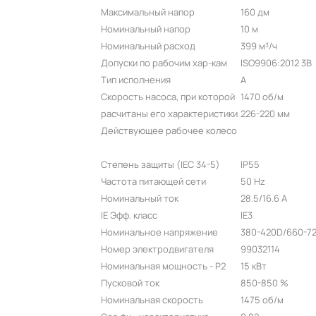
Максимальный напор
160 дм
Номинальный напор
10 м
Номинальный расход
399 м³/ч
Допуски по рабочим хар-кам
ISO9906:2012 3B
Тип исполнения
A
Скорость насоса, при которой
1470 об/м
расчитаны его характеристики
226-220 мм
Действующее рабочее колесо
Степень защиты (IEC 34-5)
IP55
Частота питающей сети
50 Hz
Номинальный ток
28.5/16.6 A
IE Эфф. класс
IE3
Номинальное напряжение
380-420D/660-72
Номер электродвигателя
99032114
Номинальная мощность - P2
15 кВт
Пусковой ток
850-850 %
Номинальная скорость
1475 об/м