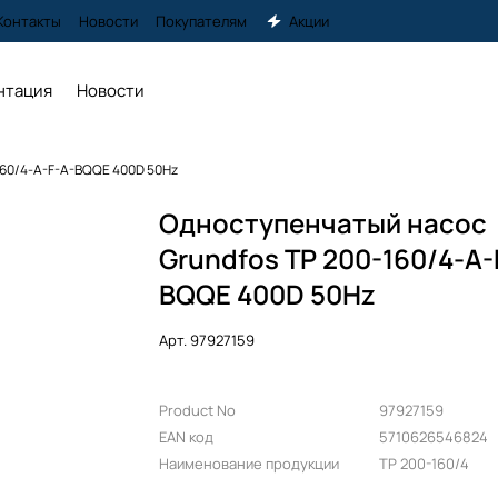
Контакты
Новости
Покупателям
Акции
нтация
Новости
160/4-A-F-A-BQQE 400D 50Hz
Одноступенчатый насос
Grundfos TP 200-160/4-A-
BQQE 400D 50Hz
Арт.
97927159
Product No
97927159
EAN код
5710626546824
Наименование продукции
TP 200-160/4