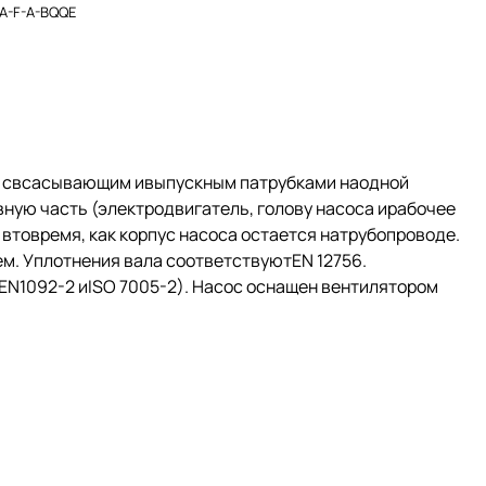
-A-F-A-BQQE
й свсасывающим ивыпускным патрубками наодной
ную часть (электродвигатель, голову насоса ирабочее
втовремя, как корпус насоса остается натрубопроводе.
. Уплотнения вала соответствуютEN 12756.
N1092-2 иISO 7005-2). Насос оснащен вентилятором