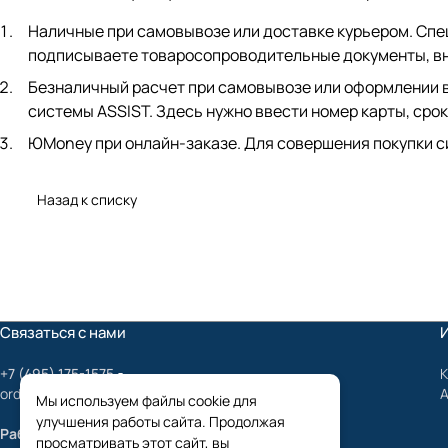
Наличные при самовывозе или доставке курьером. Спец
подписываете товаросопроводительные документы, вно
Безналичный расчет при самовывозе или оформлении в 
системы ASSIST. Здесь нужно ввести номер карты, срок
ЮMoney при онлайн-заказе. Для совершения покупки с
Назад к списку
Связаться с нами
+7 (495) 175-1575
К
order@mygrundfos.ru
Мы используем файлы cookie для
улучшения работы сайта. Продолжая
Работаем только с юридическими лицами
просматривать этот сайт, вы