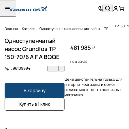
TP 150-7
Главная
Каталог
Одноступенчатые насосы «ин-лайн»
TP
Одноступенчатый
481 985 ₽
насос Grundfos TP
150-70/6 A F A BQQE
под заказ
Арт.
96109994
Цена действительна только для
интернет-магазина и может
отличаться от цен в розничных
В корзину
магазинах
Купить в 1 клик