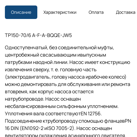
Описание
Характеристики
Оплата
Доставка
TP150-70/6 A-F-A-BQQE-JW5
Одноступенчатый, без соединительной муфты,
центробежный свсасывающим ивыпускным
патрубками наодной линии. Насос имеет конструкцию
извлечения сверху,
т. е.
головную часть
(электродвигатель, голову насоса ирабочее колесо)
можно демонтировать для обслуживания или ремонта
втовремя, как корпус насоса остается
натрубопроводе. Насос оснащен
несбалансированным сильфонным уплотнением.
Уплотнения вала соответствуютEN 12756.
Подсоединение ктрубопроводу спомощью фланцевPN
16 DIN (EN1092-2 иISO 7005-2). Насос оснащен
вентилятором охлаждения асинхронного двигателя.