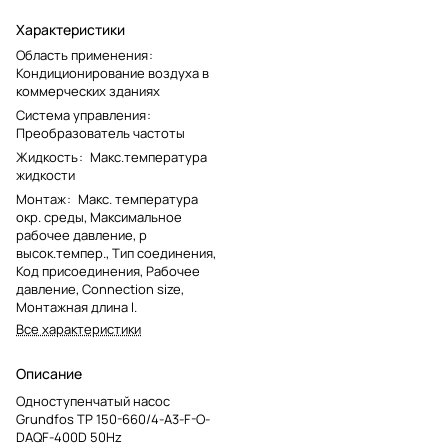
Характеристики
Область применения
:
Кондиционирование воздуха в
коммерческих зданиях
Система управления
:
Преобразователь частоты
Жидкость
:
Макс.температура
жидкости
Монтаж
:
Макс. температура
окр. среды, Максимальное
рабочее давление, p
высок.темпер., Тип соединения,
Код присоединения, Рабочее
давление, Connection size,
Монтажная длина l.
Все характеристики
Описание
Одноступенчатый насос
Grundfos TP 150-660/4-A3-F-O-
DAQF-400D 50Hz