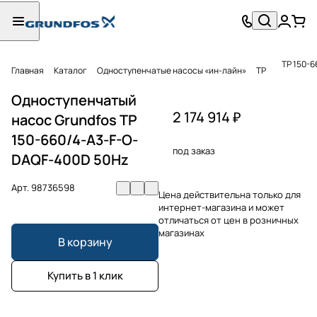
TP 150-
Главная
Каталог
Одноступенчатые насосы «ин-лайн»
TP
Одноступенчатый
2 174 914 ₽
насос Grundfos TP
150-660/4-A3-F-O-
под заказ
DAQF-400D 50Hz
Арт.
98736598
Цена действительна только для
интернет-магазина и может
отличаться от цен в розничных
магазинах
В корзину
Купить в 1 клик