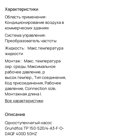
Характеристики
Область применения
:
Кондиционирование воздуха в
коммерческих зданиях
Система управления
:
Преобразователь частоты
Жидкость
:
Макс.температура
жидкости
Монтаж
:
Макс. температура
окр. среды, Максимальное
рабочее давление, p
высок.темпер., Тип соединения,
Код присоединения, Рабочее
давление, Connection size,
Монтажная длина l.
Все характеристики
Описание
Одноступенчатый насос
Grundfos TP 150-520/4-A3-F-O-
DAQF 400D 50HZ