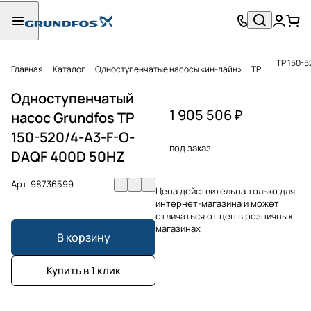
TP 150-
Главная
Каталог
Одноступенчатые насосы «ин-лайн»
TP
Одноступенчатый
1 905 506 ₽
насос Grundfos TP
150-520/4-A3-F-O-
под заказ
DAQF 400D 50HZ
Арт.
98736599
Цена действительна только для
интернет-магазина и может
отличаться от цен в розничных
магазинах
В корзину
Купить в 1 клик