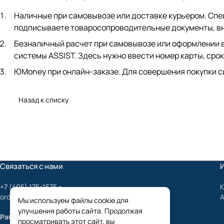
Наличные при самовывозе или доставке курьером. Спец
подписываете товаросопроводительные документы, вно
Безналичный расчет при самовывозе или оформлении в 
системы ASSIST. Здесь нужно ввести номер карты, срок
ЮMoney при онлайн-заказе. Для совершения покупки с
Назад к списку
Связаться с нами
+7 (495) 175-1575
К
order@mygrundfos.ru
Мы используем файлы cookie для
улучшения работы сайта. Продолжая
Работаем только с юридическими лицами
просматривать этот сайт, вы