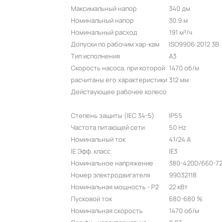
Максимальный напор
340 дм
Номинальный напор
30.9 м
Номинальный расход
191 м³/ч
Допуски по рабочим хар-кам
ISO9906:2012 3B
Тип исполнения
A3
Скорость насоса, при которой
1470 об/м
расчитаны его характеристики
312 мм
Действующее рабочее колесо
Степень защиты (IEC 34-5)
IP55
Частота питающей сети
50 Hz
Номинальный ток
41/24 A
IE Эфф. класс
IE3
Номинальное напряжение
380-420D/660-72
Номер электродвигателя
99032118
Номинальная мощность - P2
22 кВт
Пусковой ток
680-680 %
Номинальная скорость
1470 об/м