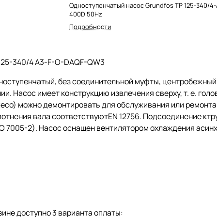
Одноступенчатый насос Grundfos TP 125-340/4-
400D 50Hz
Подробности
125-340/4 A3-F-O-DAQF-QW3
ноступенчатый, без соединительной муфты, центробежны
ии. Насос имеет конструкцию извлечения сверху,
т. е.
голов
есо) можно демонтировать для обслуживания или ремонта 
лотнения вала соответствуютEN 12756. Подсоединение кт
SO 7005-2). Насос оснащен вентилятором охлаждения асинх
ине доступно 3 варианта оплаты: