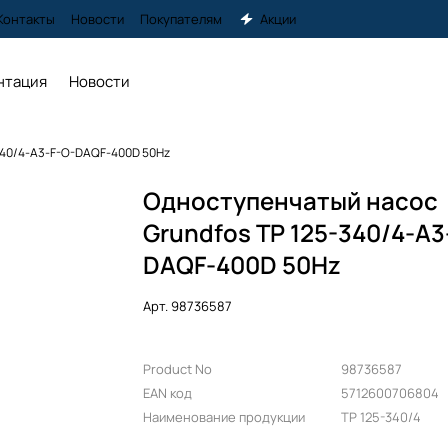
Контакты
Новости
Покупателям
Акции
нтация
Новости
340/4-A3-F-O-DAQF-400D 50Hz
Одноступенчатый насос
Grundfos TP 125-340/4-A3
DAQF-400D 50Hz
Арт.
98736587
Product No
98736587
EAN код
5712600706804
Наименование продукции
TP 125-340/4