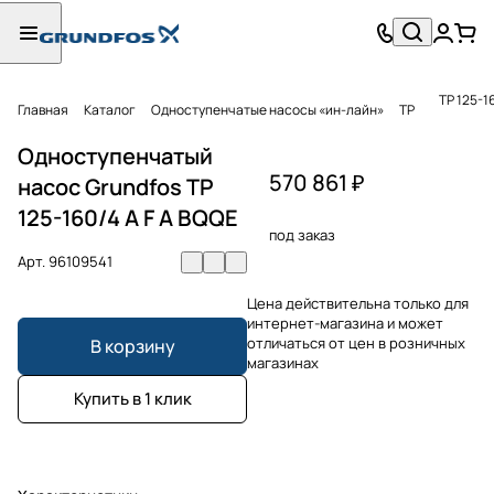
TP 125-1
Главная
Каталог
Одноступенчатые насосы «ин-лайн»
TP
Одноступенчатый
570 861 ₽
насос Grundfos TP
125-160/4 A F A BQQE
под заказ
Арт.
96109541
Цена действительна только для
интернет-магазина и может
отличаться от цен в розничных
В корзину
магазинах
Купить в 1 клик