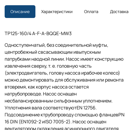
Описание
Характеристики
Оплата
Доставка
TP125-160/4 A-F-A-BQQE-MW3
Одноступенчатый, без соединительной муфты,
центробежный свсасывающим ивыпускным
патрубками наодной линии. Насос имеет конструкцию
извлечения сверху,
т. е.
головную часть
(электродвигатель, голову насоса ирабочее колесо)
можно демонтировать для обслуживания или ремонта
втовремя, как корпус насоса остается
натрубопроводе. Насос оснащен
несбалансированным сильфонным уплотнением.
Уплотнения вала соответствуютEN 12756.
Подсоединение ктрубопроводу спомощью фланцевPN
16 DIN (EN1092-2 иISO 7005-2). Насос оснащен
вентилятором охлаждения асинхронного двигателя.