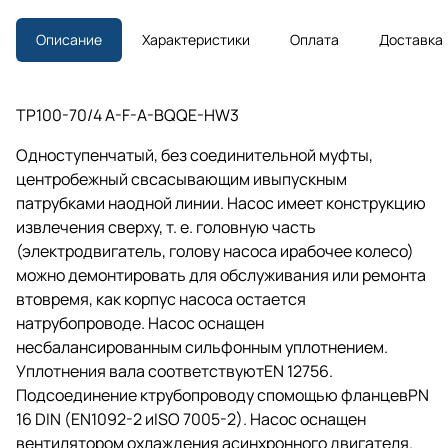
Описание
Характеристики
Оплата
Доставка
TP100-70/4 A-F-A-BQQE-HW3
Одноступенчатый, без соединительной муфты,
центробежный свсасывающим ивыпускным
патрубками наодной линии. Насос имеет конструкцию
извлечения сверху,
т. е.
головную часть
(электродвигатель, голову насоса ирабочее колесо)
можно демонтировать для обслуживания или ремонта
втовремя, как корпус насоса остается
натрубопроводе. Насос оснащен
несбалансированным сильфонным уплотнением.
Уплотнения вала соответствуютEN 12756.
Подсоединение ктрубопроводу спомощью фланцевPN
16 DIN (EN1092-2 иISO 7005-2). Насос оснащен
вентилятором охлаждения асинхронного двигателя.