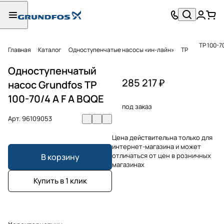
TP 100-7
Главная
Каталог
Одноступенчатые насосы «ин-лайн»
TP
Одноступенчатый
285 217 ₽
насос Grundfos TP
100-70/4 A F A BQQE
под заказ
Арт.
96109053
Цена действительна только для
интернет-магазина и может
отличаться от цен в розничных
В корзину
магазинах
Купить в 1 клик