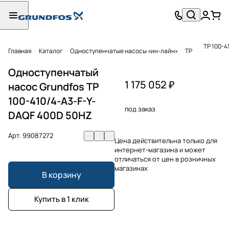
TP 100-4
Главная
Каталог
Одноступенчатые насосы «ин-лайн»
TP
Одноступенчатый
1 175 052 ₽
насос Grundfos TP
100-410/4-A3-F-Y-
под заказ
DAQF 400D 50HZ
Арт.
99087272
Цена действительна только для
интернет-магазина и может
отличаться от цен в розничных
магазинах
В корзину
Купить в 1 клик