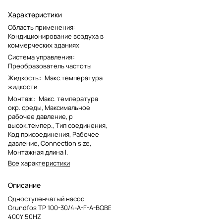
Характеристики
Область применения
:
Кондиционирование воздуха в
коммерческих зданиях
Система управления
:
Преобразователь частоты
Жидкость
:
Макс.температура
жидкости
Монтаж
:
Макс. температура
окр. среды, Максимальное
рабочее давление, p
высок.темпер., Тип соединения,
Код присоединения, Рабочее
давление, Connection size,
Монтажная длина l.
Все характеристики
Описание
Одноступенчатый насос
Grundfos TP 100-30/4-A-F-A-BQBE
400Y 50HZ