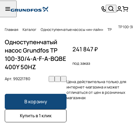
TP 100-3
Главная
Каталог
Одноступенчатые насосы «ин-лайн»
TP
Одноступенчатый
241 847 ₽
насос Grundfos TP
100-30/4-A-F-A-BQBE
под заказ
400Y 50HZ
Арт.
99221780
Цена действительна только для
интернет-магазина и может
отличаться от цен в розничных
магазинах
В корзину
Купить в 1 клик