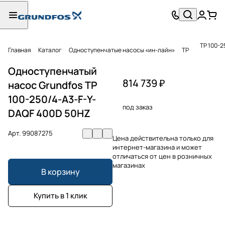
TP 100-
Главная
Каталог
Одноступенчатые насосы «ин-лайн»
TP
Одноступенчатый
814 739 ₽
насос Grundfos TP
100-250/4-A3-F-Y-
под заказ
DAQF 400D 50HZ
Арт.
99087275
Цена действительна только для
интернет-магазина и может
отличаться от цен в розничных
магазинах
В корзину
Купить в 1 клик