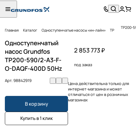
TP200-5
Главная
Каталог
Одноступенчатые насосы «ин-лайн»
TP
Одноступенчатый
2 853 773 ₽
насос Grundfos
TP200-590/2-A3-F-
под заказ
O-DAQF-400D 50Hz
Арт.
98842919
Цена действительна только для
интернет-магазина и может
отличаться от цен в розничных
магазинах
В корзину
Купить в 1 клик