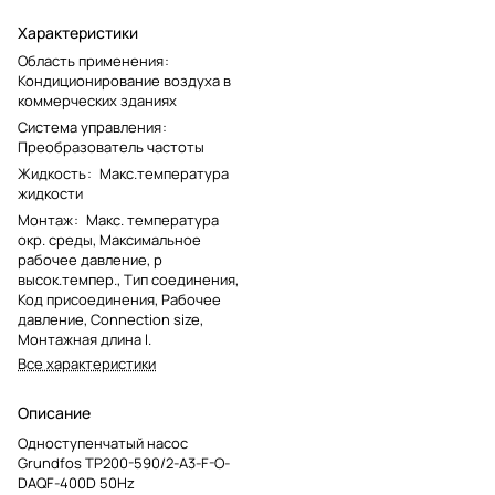
Характеристики
Область применения
:
Кондиционирование воздуха в
коммерческих зданиях
Система управления
:
Преобразователь частоты
Жидкость
:
Макс.температура
жидкости
Монтаж
:
Макс. температура
окр. среды, Максимальное
рабочее давление, p
высок.темпер., Тип соединения,
Код присоединения, Рабочее
давление, Connection size,
Монтажная длина l.
Все характеристики
Описание
Одноступенчатый насос
Grundfos TP200-590/2-A3-F-O-
DAQF-400D 50Hz