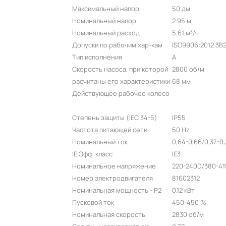
Максимальный напор
50 дм
Номинальный напор
2.95 м
Номинальный расход
5.61 м³/ч
Допуски по рабочим хар-кам
ISO9906:2012 3B
Тип исполнения
A
Скорость насоса, при которой
2800 об/м
расчитаны его характеристики
68 мм
Действующее рабочее колесо
Степень защиты (IEC 34-5)
IP55
Частота питающей сети
50 Hz
Номинальный ток
0,64-0,66/0,37-0,
IE Эфф. класс
IE3
Номинальное напряжение
220-240D/380-41
Номер электродвигателя
81602312
Номинальная мощность - P2
0.12 кВт
Пусковой ток
450-450 %
Номинальная скорость
2830 об/м