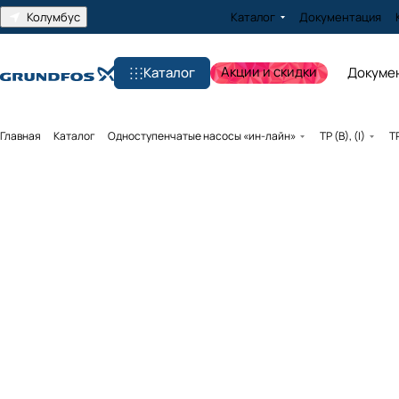
Колумбус
Каталог
Документация
Акции и скидки
Каталог
Докуме
Главная
Каталог
Одноступенчатые насосы «ин-лайн»
TP (B), (I)
T