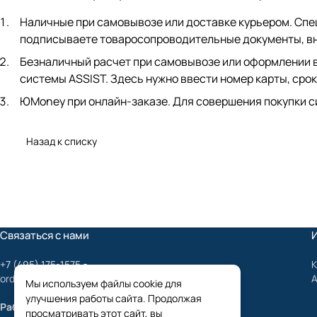
Наличные при самовывозе или доставке курьером. Спец
подписываете товаросопроводительные документы, вно
Безналичный расчет при самовывозе или оформлении в 
системы ASSIST. Здесь нужно ввести номер карты, срок
ЮMoney при онлайн-заказе. Для совершения покупки с
Назад к списку
Связаться с нами
+7 (495) 175-1575
К
order@mygrundfos.ru
Мы используем файлы cookie для
улучшения работы сайта. Продолжая
Работаем только с юридическими лицами
просматривать этот сайт, вы