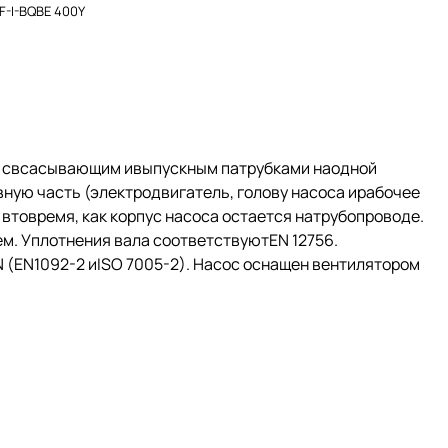
F-I-BQBE 400Y
й свсасывающим ивыпускным патрубками наодной
ную часть (электродвигатель, голову насоса ирабочее
втовремя, как корпус насоса остается натрубопроводе.
. Уплотнения вала соответствуютEN 12756.
(EN1092-2 иISO 7005-2). Насос оснащен вентилятором