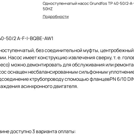
Одноступенчатый насос Grundfos TP 40-50/2-A-
50HZ
Подробности
40-50/2 A-F-I-BQBE-AW1
ноступенчатый, без соединительной муфты, центробежны
ии. Насос имеет конструкцию извлечения сверху,
т. е.
голов
есо) можно демонтировать для обслуживания или ремонта 
сос оснащен несбалансированным сильфонным уплотнением
дсоединение ктрубопроводу спомощью фланцевPN 6/10 DIN 
лаждения асинхронного двигателя.
ине доступно 3 варианта оплаты: