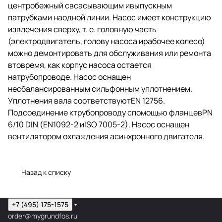
центробежный свсасывающим ивыпускным
патрубками наодной линии. Насос имеет конструкцию
извлечения сверху,
т. е.
головную часть
(электродвигатель, голову насоса ирабочее колесо)
можно демонтировать для обслуживания или ремонта
втовремя, как корпус насоса остается
натрубопроводе. Насос оснащен
несбалансированным сильфонным уплотнением.
Уплотнения вала соответствуютEN 12756.
Подсоединение ктрубопроводу спомощью фланцевPN
6/10 DIN (EN1092-2 иISO 7005-2). Насос оснащен
вентилятором охлаждения асинхронного двигателя.
Назад к списку
+7 (495) 175-1575
order@mygrundfos.ru