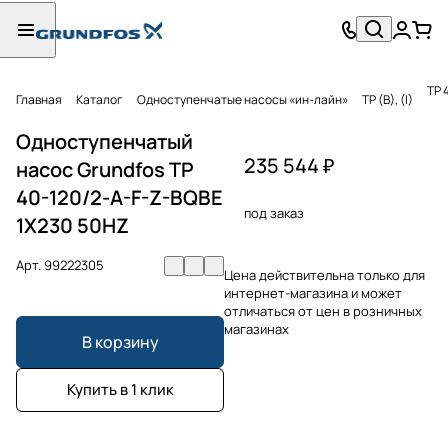
TP 
Главная
Каталог
Одноступенчатые насосы «ин-лайн»
TP (B), (I)
Одноступенчатый
235 544 ₽
насос Grundfos TP
40-120/2-A-F-Z-BQBE
под заказ
1X230 50HZ
Арт.
99222305
Цена действительна только для
интернет-магазина и может
отличаться от цен в розничных
магазинах
В корзину
Купить в 1 клик