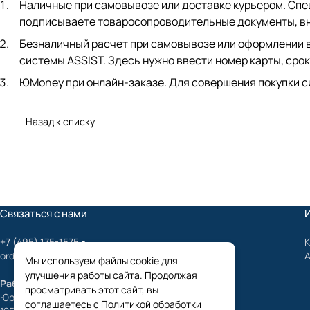
Наличные при самовывозе или доставке курьером. Спец
подписываете товаросопроводительные документы, вно
Безналичный расчет при самовывозе или оформлении в 
системы ASSIST. Здесь нужно ввести номер карты, срок
ЮMoney при онлайн-заказе. Для совершения покупки с
Назад к списку
Связаться с нами
+7 (495) 175-1575
К
order@mygrundfos.ru
Мы используем файлы cookie для
улучшения работы сайта. Продолжая
Работаем только с юридическими лицами
просматривать этот сайт, вы
Юридический адрес:
соглашаетесь с
Политикой обработки