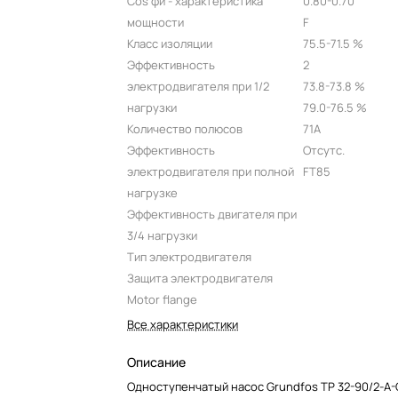
Cos фи - характеристика
0.80-0.70
мощности
F
Класс изоляции
75.5-71.5 %
Эффективность
2
электродвигателя при 1/2
73.8-73.8 %
нагрузки
79.0-76.5 %
Количество полюсов
71A
Эффективность
Отсутс.
электродвигателя при полной
FT85
нагрузке
Эффективность двигателя при
3/4 нагрузки
Тип электродвигателя
Защита электродвигателя
Motor flange
Все характеристики
Описание
Одноступенчатый насос Grundfos TP 32-90/2-A-