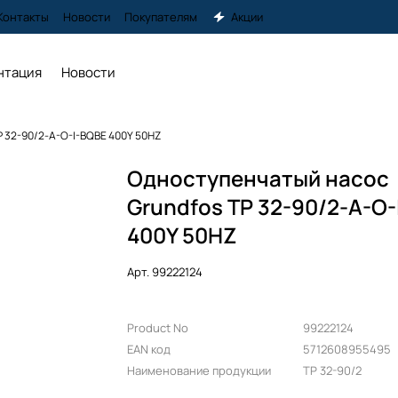
Контакты
Новости
Покупателям
Акции
нтация
Новости
P 32-90/2-A-O-I-BQBE 400Y 50HZ
Одноступенчатый насос
Grundfos TP 32-90/2-A-O
400Y 50HZ
Арт.
99222124
Product No
99222124
EAN код
5712608955495
Наименование продукции
TP 32-90/2