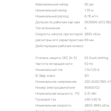
Максимальный напор
90 дм
Номинальный напор
7.35 м
Номинальный расход
8.78 м³/ч
Допуски по рабочим хар-кам
ISO9906:2012 3B
Тип исполнения
A
Скорость насоса, при которой
2865 об/м
расчитаны его характеристики
89 мм
Действующее рабочее колесо
Степень защиты (IEC 34-5)
55 Dust/Jetting
Частота питающей сети
50 Hz
Номинальный ток
1.74/1.00 A
IE Эфф. класс
IE3
Номинальное напряжение
220-240D/380-41
Номер электродвигателя
85805102
Номинальная мощность - P2
0.37 кВт
Пусковой ток
490-530 %
Номинальная скорость
2850-2880 об/м