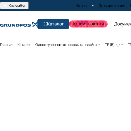
Колумбус
Каталог
Документация
Акции и скидки
Каталог
Докуме
Главная
Каталог
Одноступенчатые насосы «ин-лайн»
TP (B), (I)
T