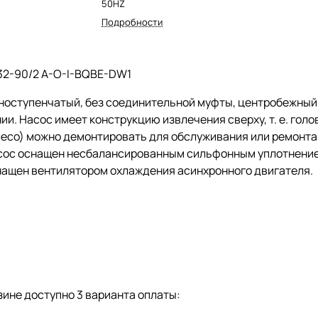
50HZ
Подробности
32-90/2 A-O-I-BQBE-DW1
ноступенчатый, без соединительной муфты, центробежны
ии. Насос имеет конструкцию извлечения сверху,
т. е.
голов
есо) можно демонтировать для обслуживания или ремонта 
сос оснащен несбалансированным сильфонным уплотнением
нащен вентилятором охлаждения асинхронного двигателя.
ине доступно 3 варианта оплаты: