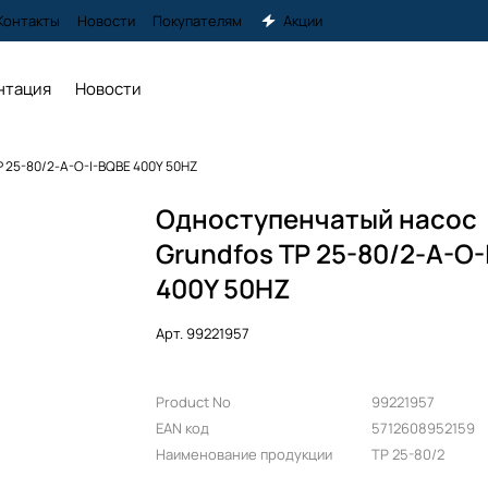
Контакты
Новости
Покупателям
Акции
нтация
Новости
P 25-80/2-A-O-I-BQBE 400Y 50HZ
Одноступенчатый насос
Grundfos TP 25-80/2-A-O-
400Y 50HZ
Арт.
99221957
Product No
99221957
EAN код
5712608952159
Наименование продукции
TP 25-80/2