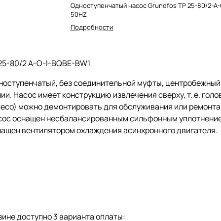
Одноступенчатый насос Grundfos TP 25-80/2-A-
50HZ
Подробности
25-80/2 A-O-I-BQBE-BW1
ноступенчатый, без соединительной муфты, центробежны
ии. Насос имеет конструкцию извлечения сверху,
т. е.
голов
есо) можно демонтировать для обслуживания или ремонта 
сос оснащен несбалансированным сильфонным уплотнением
нащен вентилятором охлаждения асинхронного двигателя.
ине доступно 3 варианта оплаты: