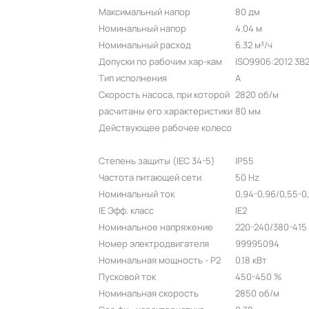
Максимальный напор
80 дм
Номинальный напор
4.04 м
Номинальный расход
6.32 м³/ч
Допуски по рабочим хар-кам
ISO9906:2012 3B
Тип исполнения
A
Скорость насоса, при которой
2820 об/м
расчитаны его характеристики
80 мм
Действующее рабочее колесо
Степень защиты (IEC 34-5)
IP55
Частота питающей сети
50 Hz
Номинальный ток
0,94-0,96/0,55-0
IE Эфф. класс
IE2
Номинальное напряжение
220-240/380-415
Номер электродвигателя
99995094
Номинальная мощность - P2
0.18 кВт
Пусковой ток
450-450 %
Номинальная скорость
2850 об/м