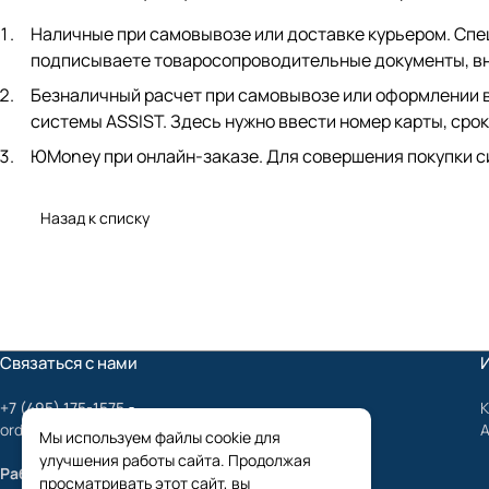
Наличные при самовывозе или доставке курьером. Спец
подписываете товаросопроводительные документы, вно
Безналичный расчет при самовывозе или оформлении в 
системы ASSIST. Здесь нужно ввести номер карты, срок
ЮMoney при онлайн-заказе. Для совершения покупки с
Назад к списку
Связаться с нами
+7 (495) 175-1575
К
order@mygrundfos.ru
Мы используем файлы cookie для
улучшения работы сайта. Продолжая
Работаем только с юридическими лицами
просматривать этот сайт, вы