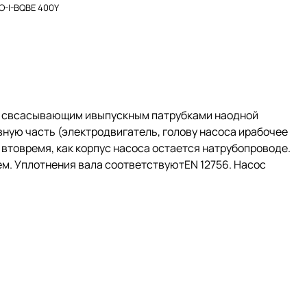
O-I-BQBE 400Y
й свсасывающим ивыпускным патрубками наодной
ную часть (электродвигатель, голову насоса ирабочее
втовремя, как корпус насоса остается натрубопроводе.
. Уплотнения вала соответствуютEN 12756. Насос